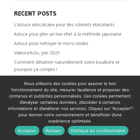
Recent Posts
L’astuce anticalcaire pour des robinets étincelants
Astuce pour plier un tee-shirt à la méthode japonaise
Astuce pour nettoyer le micro-ondes
Valeura’Actu, Juin 2025
Comment détartrer naturellement votre bouilloire et
pourquoi ça compte !
Nous utilisons des cookies pour assurer le bon
Recent Comments
fonctionnement du site, mesurer l’audience et proposer des
contenus et publicités personnalisés. Ces cookies permettent
Aucun commentaire à afficher.
d’analyser certaines données, d’accéder à certaines
informations et d’améliorer nos services. Cliquez sur "Accepter"
Archives
pour donner votre consentement et bénéficier d’une
expérience optimisée.
février 2026
Accepter
Refuser
Politique de confidentialité
juillet 2025