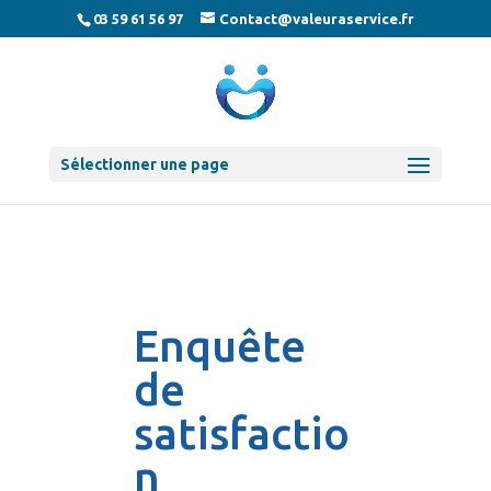
03 59 61 56 97
Contact@valeuraservice.fr
Sélectionner une page
Enquête
Enquête
de
de
satisfaction
satisfactio
n